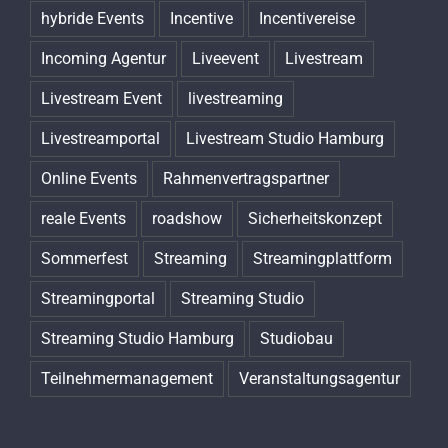
hybride Events
Incentive
Incentivereise
Incoming Agentur
Liveevent
Livestream
Livestream Event
livestreaming
Livestreamportal
Livestream Studio Hamburg
Online Events
Rahmenvertragspartner
reale Events
roadshow
Sicherheitskonzept
Sommerfest
Streaming
Streamingplattform
Streamingportal
Streaming Studio
Streaming Studio Hamburg
Studiobau
Teilnehmermanagement
Veranstaltungsagentur