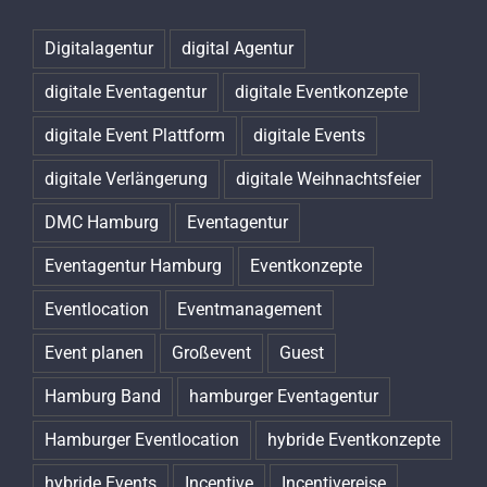
Digitalagentur
digital Agentur
digitale Eventagentur
digitale Eventkonzepte
digitale Event Plattform
digitale Events
digitale Verlängerung
digitale Weihnachtsfeier
DMC Hamburg
Eventagentur
Eventagentur Hamburg
Eventkonzepte
Eventlocation
Eventmanagement
Event planen
Großevent
Guest
Hamburg Band
hamburger Eventagentur
Hamburger Eventlocation
hybride Eventkonzepte
hybride Events
Incentive
Incentivereise