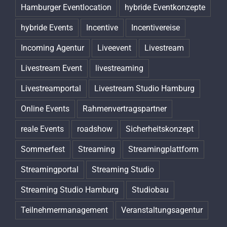
Hamburger Eventlocation
hybride Eventkonzepte
hybride Events
Incentive
Incentivereise
Incoming Agentur
Liveevent
Livestream
Livestream Event
livestreaming
Livestreamportal
Livestream Studio Hamburg
Online Events
Rahmenvertragspartner
reale Events
roadshow
Sicherheitskonzept
Sommerfest
Streaming
Streamingplattform
Streamingportal
Streaming Studio
Streaming Studio Hamburg
Studiobau
Teilnehmermanagement
Veranstaltungsagentur