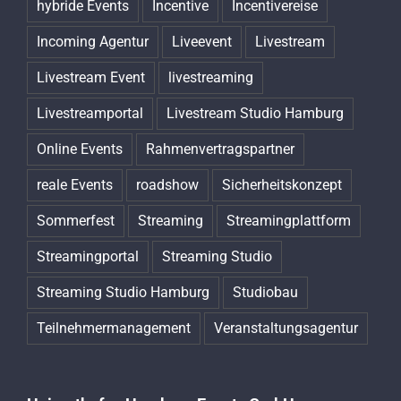
hybride Events
Incentive
Incentivereise
Incoming Agentur
Liveevent
Livestream
Livestream Event
livestreaming
Livestreamportal
Livestream Studio Hamburg
Online Events
Rahmenvertragspartner
reale Events
roadshow
Sicherheitskonzept
Sommerfest
Streaming
Streamingplattform
Streamingportal
Streaming Studio
Streaming Studio Hamburg
Studiobau
Teilnehmermanagement
Veranstaltungsagentur