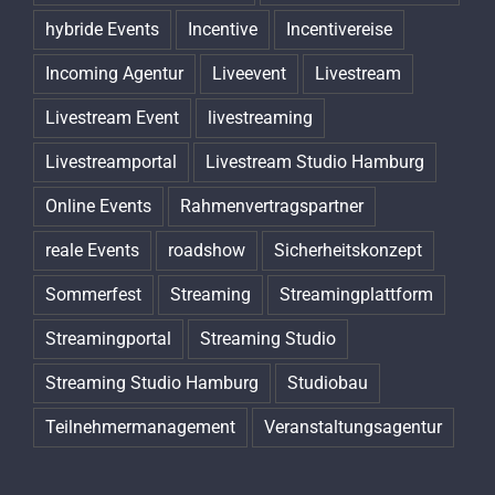
hybride Events
Incentive
Incentivereise
Incoming Agentur
Liveevent
Livestream
Livestream Event
livestreaming
Livestreamportal
Livestream Studio Hamburg
Online Events
Rahmenvertragspartner
reale Events
roadshow
Sicherheitskonzept
Sommerfest
Streaming
Streamingplattform
Streamingportal
Streaming Studio
Streaming Studio Hamburg
Studiobau
Teilnehmermanagement
Veranstaltungsagentur