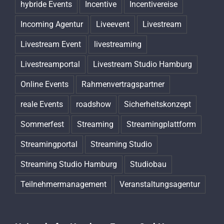
hybride Events
Incentive
Incentivereise
Incoming Agentur
Liveevent
Livestream
Livestream Event
livestreaming
Livestreamportal
Livestream Studio Hamburg
Online Events
Rahmenvertragspartner
reale Events
roadshow
Sicherheitskonzept
Sommerfest
Streaming
Streamingplattform
Streamingportal
Streaming Studio
Streaming Studio Hamburg
Studiobau
Teilnehmermanagement
Veranstaltungsagentur