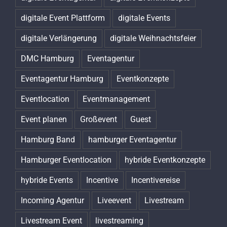
digitale Event Plattform
digitale Events
digitale Verlängerung
digitale Weihnachtsfeier
DMC Hamburg
Eventagentur
Eventagentur Hamburg
Eventkonzepte
Eventlocation
Eventmanagement
Event planen
Großevent
Guest
Hamburg Band
hamburger Eventagentur
Hamburger Eventlocation
hybride Eventkonzepte
hybride Events
Incentive
Incentivereise
Incoming Agentur
Liveevent
Livestream
Livestream Event
livestreaming