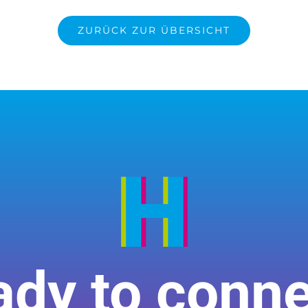
ZURÜCK ZUR ÜBERSICHT
dy to conn